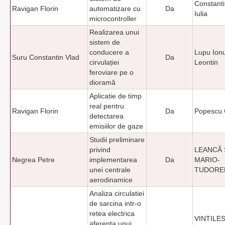
Constant
Ravigan Florin
automatizare cu
Da
Iulia
microcontroller
Realizarea unui
sistem de
conducere a
Lupu Ion
Suru Constantin Vlad
Da
cirvulației
Leontin
feroviare pe o
dioramă
Aplicatie de timp
real pentru
Ravigan Florin
Da
Popescu 
detectarea
emisiilor de gaze
Studii preliminare
privind
LEANCĂ 
Negrea Petre
implementarea
Da
MARIO-
unei centrale
TUDORE
aerodinamice
Analiza circulatiei
de sarcina intr-o
retea electrica
VINTILE
aferenta unui