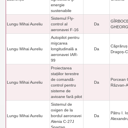
energie
sustenabile
Sistemul Fly-
GÎRBOC
Lungu Mihai Aureliu
control al
Da
GHEORG
aeronavei F-16
Autopilot pentru
mişcarea
Căprăruș
Lungu Mihai Aureliu
longitudinală a
Da
Dragoș-C
aeronavei IAR-
99
Proiectarea
stațiilor terestre
de comandă-
Porcean 
Lungu Mihai Aureliu
Da
control pentru
Răzvan-A
sisteme de
avioane fară pilot
Sistemul de
oxigen de la
Pătru I. I
Lungu Mihai Aureliu
bordul aeronavei
Da
Alexandr
Alenia C-27J
Spartan