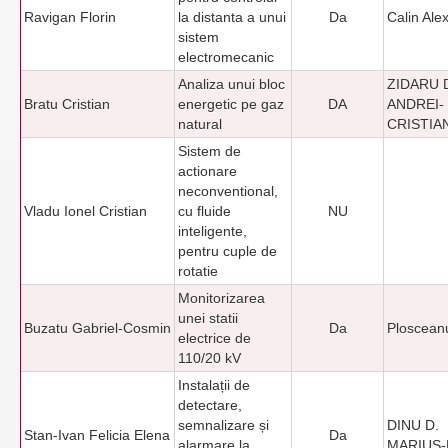
Ravigan Florin
la distanta a unui
Da
Calin Ale
sistem
electromecanic
Analiza unui bloc
ZIDARU D
Bratu Cristian
energetic pe gaz
DA
ANDREI-
natural
CRISTIA
Sistem de
actionare
neconventional,
Vladu Ionel Cristian
cu fluide
NU
inteligente,
pentru cuple de
rotatie
Monitorizarea
unei statii
Buzatu Gabriel-Cosmin
Da
Ploscean
electrice de
110/20 kV
Instalații de
detectare,
semnalizare și
DINU D.
Stan-Ivan Felicia Elena
Da
alarmare la
MARIUS-