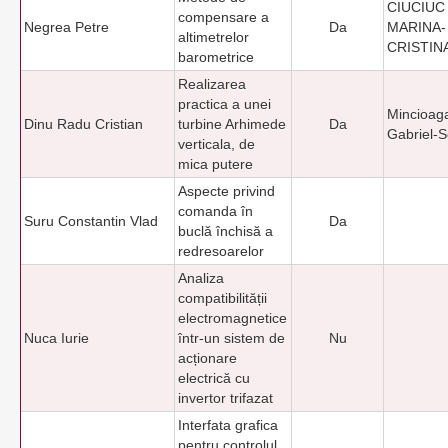
CIUCIUC 
compensare a
Negrea Petre
Da
MARINA-
altimetrelor
CRISTIN
barometrice
Realizarea
practica a unei
Mincioag
Dinu Radu Cristian
turbine Arhimede
Da
Gabriel-S
verticala, de
mica putere
Aspecte privind
comanda în
Suru Constantin Vlad
Da
buclă închisă a
redresoarelor
Analiza
compatibilității
electromagnetice
Nuca Iurie
într-un sistem de
Nu
acționare
electrică cu
invertor trifazat
Interfata grafica
pentru controlul