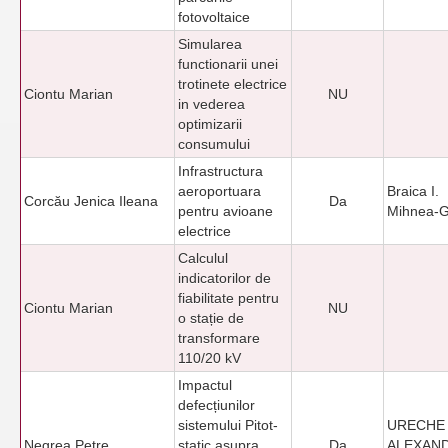
fotovoltaice
Simularea
functionarii unei
trotinete electrice
Ciontu Marian
NU
in vederea
optimizarii
consumului
Infrastructura
aeroportuara
Braica I.
Corcău Jenica Ileana
Da
pentru avioane
Mihnea-G
electrice
Calculul
indicatorilor de
fiabilitate pentru
Ciontu Marian
NU
o stație de
transformare
110/20 kV
Impactul
defecțiunilor
sistemului Pitot-
URECHE 
Negrea Petre
static asupra
Da
ALEXAN