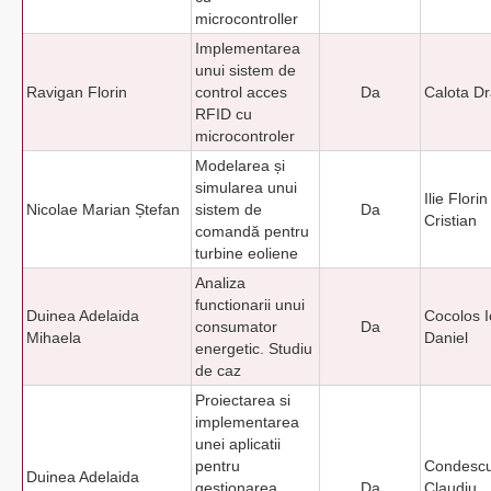
microcontroller
Implementarea
unui sistem de
Ravigan Florin
control acces
Da
Calota D
RFID cu
microcontroler
Modelarea și
simularea unui
Ilie Florin
Nicolae Marian Ștefan
sistem de
Da
Cristian
comandă pentru
turbine eoliene
Analiza
functionarii unui
Duinea Adelaida
Cocolos I
consumator
Da
Mihaela
Daniel
energetic. Studiu
de caz
Proiectarea si
implementarea
unei aplicatii
pentru
Condesc
Duinea Adelaida
gestionarea
Da
Claudiu