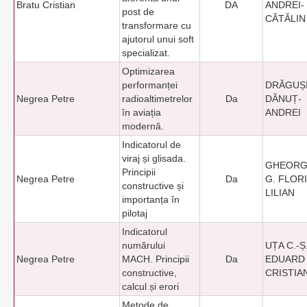
Bratu Cristian
DA
ANDREI-
post de
CĂTĂLIN
transformare cu
ajutorul unui soft
specializat.
Optimizarea
performanței
DRĂGUȘI
Negrea Petre
radioaltimetrelor
Da
DĂNUȚ-
în aviația
ANDREI
modernă.
Indicatorul de
viraj și glisada.
GHEORG
Principii
Negrea Petre
Da
G. FLORI
constructive și
LILIAN
importanța în
pilotaj
Indicatorul
numărului
UȚA C.-Ș
Negrea Petre
MACH. Principii
Da
EDUARD
constructive,
CRISTIA
calcul și erori
Metode de