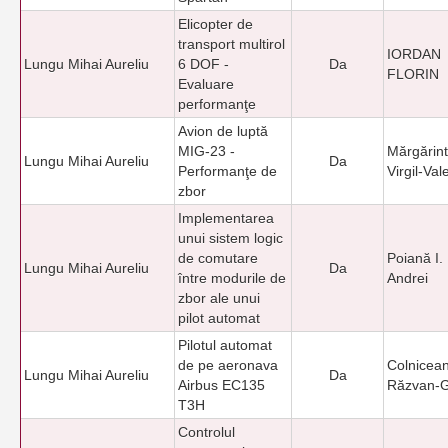
Elicopter de
transport multirol
IORDAN
Lungu Mihai Aureliu
6 DOF -
Da
FLORIN
Evaluare
performanţe
Avion de luptă
MIG-23 -
Mărgărint
Lungu Mihai Aureliu
Da
Performanţe de
Virgil-Val
zbor
Implementarea
unui sistem logic
de comutare
Poiană I.
Lungu Mihai Aureliu
Da
între modurile de
Andrei
zbor ale unui
pilot automat
Pilotul automat
de pe aeronava
Colnicean
Lungu Mihai Aureliu
Da
Airbus EC135
Răzvan-G
T3H
Controlul