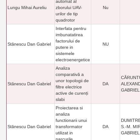
automat al
Lungu Mihai Aureliu
zborului UAV-
Nu
urilor de tip
quadrotor
Interfata pentru
imbunatatirea
factorului de
Stănescu Dan Gabriel
NU
putere in
sistemele
electroenergetice
Analiza
comparativă a
CĂRUNTU 
unor topologii de
Stănescu Dan Gabriel
DA
ALEXAN
filtre electrice
GABRIEL
active de curenți
slabi
Proiectarea si
analiza
functionarii unui
DUMITR
Stănescu Dan Gabriel
transformator
DA
S.-M. MI
utilizat in
GABRIEL
parcurile