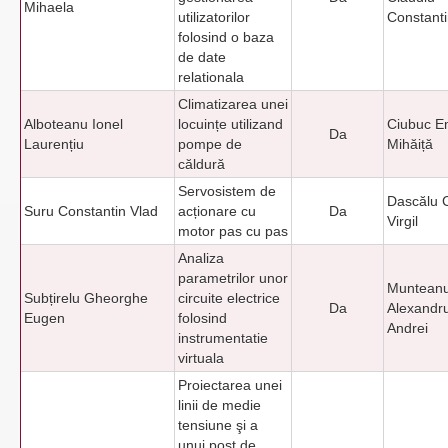
Mihaela
utilizatorilor
Constant
folosind o baza
de date
relationala
Climatizarea unei
Alboteanu Ionel
locuințe utilizand
Ciubuc E
Da
Laurențiu
pompe de
Mihăiță
căldură
Servosistem de
Dascălu C
Suru Constantin Vlad
acționare cu
Da
Virgil
motor pas cu pas
Analiza
parametrilor unor
Muntean
Subțirelu Gheorghe
circuite electrice
Da
Alexandr
Eugen
folosind
Andrei
instrumentatie
virtuala
Proiectarea unei
linii de medie
tensiune şi a
unui post de