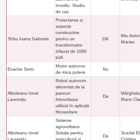
incediu. Studiu
de caz
Proiectarea si
aspecte
constructive
Miu Anton
Sîrbu Ioana Gabriela
pentru un
DA
Marian
transformator
trifazat de 1000
kVA
Motor asincron
Enache Sorin
Nu
de mica putere
Robot autonom
alimentat de la
Alboteanu Ionel
panouri
Mărghida
Da
Laurențiu
fotovoltaice
Marin Cla
utilizat în aplicații
fitosanitare
Sisteme
agrovoltaice.
Alboteanu Ionel
Soluție pentru
Scarlat E
Da
Laurențiu
agricultură şi
Cristina