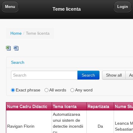
Menu
Login
Teme licenta
Home
/
Teme licenta
Search
Search
Show all
A
Exact phrase
All words
Any word
Nume Cadru Didactic
Tema licenta
Repartizata
Nume St
Automatizarea
unui sistem de
Leanca M
Ravigan Florin
detectie incendii
Da
Sebastia
cu