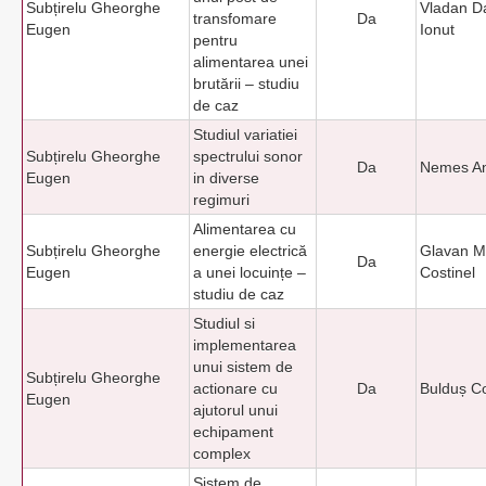
Subțirelu Gheorghe
Vladan Da
transfomare
Da
Eugen
Ionut
pentru
alimentarea unei
brutării – studiu
de caz
Studiul variatiei
Subțirelu Gheorghe
spectrului sonor
Da
Nemes An
Eugen
in diverse
regimuri
Alimentarea cu
Subțirelu Gheorghe
energie electrică
Glavan M
Da
Eugen
a unei locuințe –
Costinel
studiu de caz
Studiul si
implementarea
unui sistem de
Subțirelu Gheorghe
actionare cu
Da
Bulduș Co
Eugen
ajutorul unui
echipament
complex
Sistem de