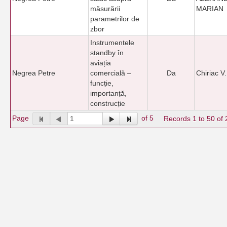
măsurării
MARIAN
parametrilor de
zbor
Instrumentele
standby în
aviația
Negrea Petre
comercială –
Da
Chiriac V.
funcție,
importanță,
construcție
Page
of 5
Records 1 to 50 of 