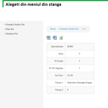
t Formatii Studiu Net
Home
/
t Formatii Studiu Net
/
View
t Plan Net
t Studenti Net
Specializarea
SEMS
Anul
V
Nr Grupe
1
Nr Tot Sugrupe
1
An Univ
25/26
Tutore 1
Subtirelu Gheorghe Eugen
Tutore 2
0