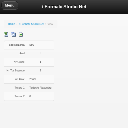
Menu
t Formatii Studiu Net
Home
/
t Formatii Studiu Net
/
View
Specializarea
EIA
Anul
II
Nr Grupe
1
Nr Tot Sugrupe
2
An Univ
25/26
Tutore 1
Tudosie Alexandru
Tutore 2
0